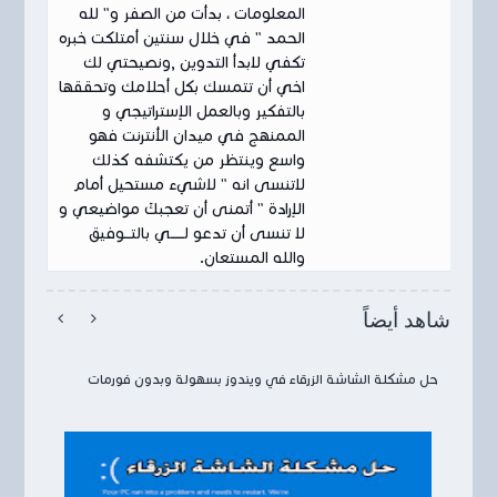
المعلومات ، بدأت من الصفر و" لله
الحمد " في خلال سنتين أمتلكت خبره
تكفي لابدأ التدوين ,ونصيحتي لك
اخي أن تتمسك بكل أحلامك وتحققها
بالتفكير وبالعمل الإستراتيجي و
الممنهج في ميدان الأنترنت فهو
واسع وينتظر من يكتشفه كذلك
لاتنسى انه " لاشيء مستحيل أمام
الإرادة " أتمنى أن تعجبكَ مواضيعي و
لا تنسى أن تدعو لــــــي بالتـــوفيق
والله المستعان.
شاهد أيضاً


حل مشكلة الشاشة الزرقاء في ويندوز بسهولة وبدون فورمات