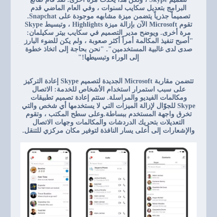
البرامج بتعديل سكايب لسنوات ، وفي العام الماضي قدم
تصميماً جذرياً يتضمن ميزة مشابهه موجودة على Snapchat.
تقوم Microsoft الآن بإزالة ميزة Highlights ، وتبسيط Skype
مرة أخرى. ويوضح مدير التصميم في سكايب بيتر سكيلمان:
"أصبح تنفيذ المكالمة أمراً أكثر صعوبة ، ولم يكن للضوء البارز
صدى لدى غالبية المستخدمين". "نحن بحاجة إلى اتخاذ خطوة
إلى الوراء وتبسيطها!"
تتضمن مقاربة Microsoft الجديدة لتصميم Skype إعادة التركيز
على سبب استمرار استخدام الأشخاص للخدمة: الاتصال
ومكالمات الفيديو والمراسلة. ستتم إعادة تصميم تطبيقات
Skype للجوّال لإزالة الميزات التي لا يستخدمها أي شخص والتي
تخرق واجهة المستخدم ببساطة.وعلى سطح المكتب ، وتقوم
التعديلات بتحريك الدردشات والمكالمات وجهات الاتصال
والإشعارات إلى أعلى يسار النافذة لتوفير مكان مركزي للتنقل.