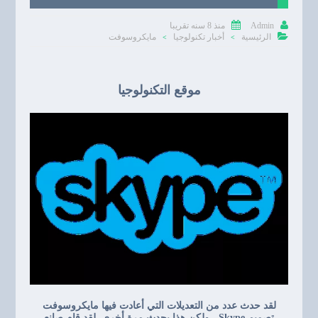


منذ 8 سنه تقريبا
Admin

الرئيسية
أخبار تكنولوجيا
مايكروسوفت
>
>
موقع التكنولوجيا
لقد حدث عدد من التعديلات التي أعادت فيها مايكروسوفت
تصميم Skype ، ولكن هذا يحدث مرة أخرى. لقد قام صانع