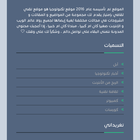
الموقع تم تأسيسه عام 2016 موقع تكنولوجيا هو موقع تقني
ثقافي بإمتياز يقدم لك مجموعة من المواضيع و المقالات و
الشروحات في مجالات مختلفة بُغية إيصالها لجميع رواد عالم الويب
و الإنترنت صغيرا كان ام كبيرا ، مبتدئا كان ام خبيرا ، إذا أعجبك محتوى
المدونة نتمنى البقاء على تواصل دائم ، وشكراً لك على وقتك 🤍
التسميات
آبل
أخبار تكنولوجيا
الربح من الأنترنت
ثقافة تقنية
كمبيوتر
كورسات
تغريداتي