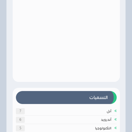
التسميات
آبل
7
أندرويد
6
التكنولوجيا
5