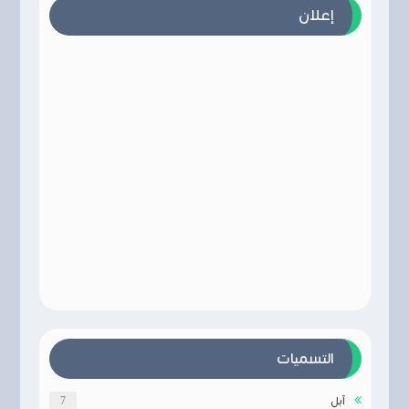
إعلان
التسميات
آبل
7