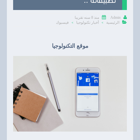
تطبيقاته ..


منذ 8 سنه تقريبا
Admin

الرئيسية
أخبار تكنولوجيا
فيسبوك
>
>
موقع التكنولوجيا