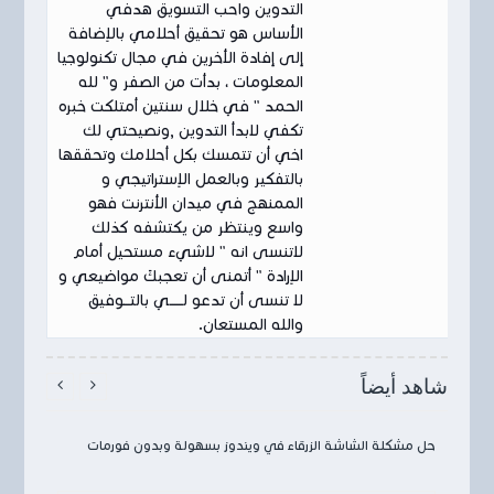
التدوين واحب التسويق هدفي
الأساس هو تحقيق أحلامي بالإضافة
إلى إفادة الأخرين في مجال تكنولوجيا
المعلومات ، بدأت من الصفر و" لله
الحمد " في خلال سنتين أمتلكت خبره
تكفي لابدأ التدوين ,ونصيحتي لك
اخي أن تتمسك بكل أحلامك وتحققها
بالتفكير وبالعمل الإستراتيجي و
الممنهج في ميدان الأنترنت فهو
واسع وينتظر من يكتشفه كذلك
لاتنسى انه " لاشيء مستحيل أمام
الإرادة " أتمنى أن تعجبكَ مواضيعي و
لا تنسى أن تدعو لــــــي بالتـــوفيق
والله المستعان.
شاهد أيضاً


حل مشكلة الشاشة الزرقاء في ويندوز بسهولة وبدون فورمات