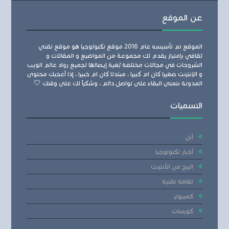
عن الموقع
الموقع تم تأسيسه عام 2016 موقع تكنولوجيا هو موقع تقني
ثقافي بإمتياز يقدم لك مجموعة من المواضيع و المقالات و
الشروحات في مجالات مختلفة بُغية إيصالها لجميع رواد عالم الويب
و الإنترنت صغيرا كان ام كبيرا ، مبتدئا كان ام خبيرا ، إذا أعجبك محتوى
المدونة نتمنى البقاء على تواصل دائم ، وشكراً لك على وقتك 🤍
التسميات
آبل
أخبار تكنولوجيا
الربح من الأنترنت
ثقافة تقنية
كمبيوتر
كورسات