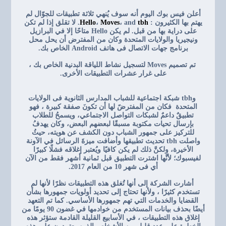
أعلن فيس بوك اليوم أنه سوف يُنهي ثلاثة تطبيقات للجوّال لم
يهتم بها الكثيرون :
tbh
، and
Moves
،
Hello
. لا تقلق إذا لم تكن
على دراية بها من قبل. لم يكن Hello متاحًا إلا في البرازيل
ونيجيريا والولايات المتحدة وكان من المفترض أن يحل محل
برنامج جهات الاتصال فى هاتف Android الخاص بك.
تم تصميم Moves لتسجيل نشاط اللياقة البدنية الخاص بك ،
على غرار عشرات التطبيقات الأخرى.
و
tbh شبكة اجتماعية للشباب المدارس الثانوية فى الولايات
المتحدة فكان من المفترضً لها أن تكونَ صفقة كبيرة ، فهو
تطبيقٌ داعمٌ لشبكات التواصل الاجتماعي، ويسمحُ للطلاب
بإرسال تحيات مكتوبة مسبقًا لبعضهم البعض، وكان يهدفُ
للتركيز على جمهور الشباب دون الكشف عن هويته، حيثُ
واصلت tbh تحديث تطبيقها وأضافت ميزةَ الرسائل في الآونة
الأخيرة، ولكنَّ ذلك لم يكن كافيًا ويُعتبر إغلاقه فشلًا كبيرًا
لفيسبوك؛ لأنَّها اشترت التطبيق قبل ثمانية أشهر فقط من الآن
أي فى شهر 10 من العام 2017.
أشارت الشركة إلى أنها تُغلق هذه التطبيقات نظرًا لأنها لم
تستخدم كثيرًا ، ولأنها تحتاج إلى تحديد أولويات جمهورها بشأن
القضايا والخدمات التي تهم جمهورها الأساسي. كما تم التعهد
أيضًا بحذف بيانات المستخدم من خوادمها في غضون 90 يومًا من
إغلاق هذه التطبيقات ، في الأسابيع القليلة القادمة ستؤثر هذه